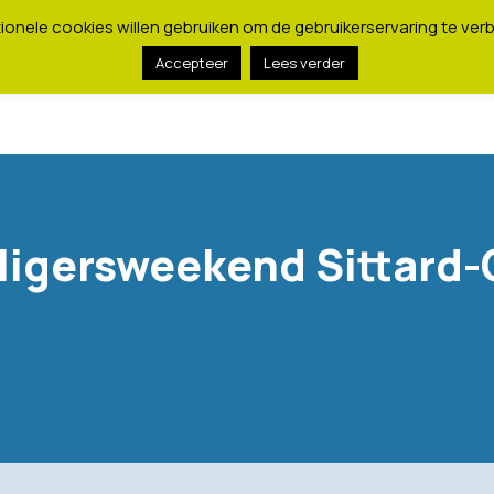
onele cookies willen gebruiken om de gebruikerservaring te verb
Accepteer
Lees verder
lligersweekend Sittard