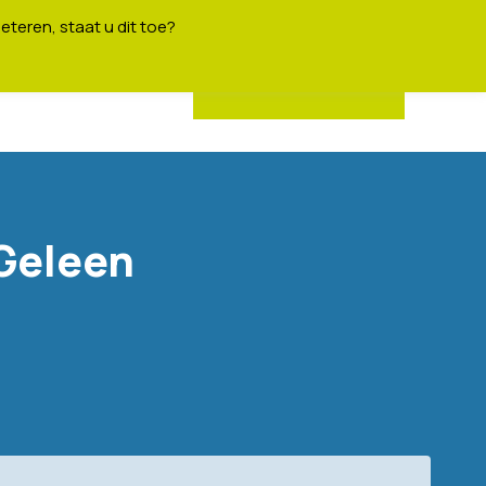
eteren, staat u dit toe?
Activiteiten
-Geleen